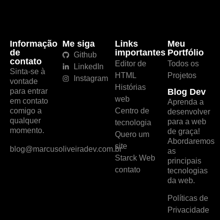
Informação
Me siga
Links
Meu
de
importantes
Portfólio
Github
contato
Editor de
Todos os
LinkedIn
Sinta-se à
HTML
Projetos
Instagram
vontade
Histórias
para entrar
Blog Dev
web
em contato
Aprenda a
comigo a
Centro de
desenvolver
qualquer
para a web
tecnologia
momento.
de graça!
Quero um
Abordaremos
site
blog@marcusoliveiradev.com.br
as
Starck Web
principais
contato
tecnologias
da web.
Políticas de
Privacidade