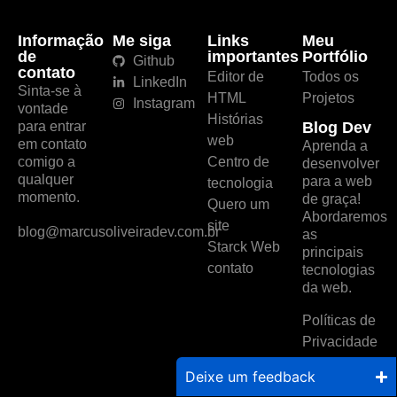
Informação
Me siga
Links
Meu
de
importantes
Portfólio
Github
contato
Editor de
Todos os
LinkedIn
Sinta-se à
HTML
Projetos
Instagram
vontade
Histórias
para entrar
Blog Dev
web
em contato
Aprenda a
comigo a
Centro de
desenvolver
qualquer
para a web
tecnologia
momento.
de graça!
Quero um
Abordaremos
site
blog@marcusoliveiradev.com.br
as
Starck Web
principais
contato
tecnologias
da web.
Políticas de
Privacidade
Deixe um feedback