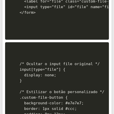
  <label for="file" class="custom-file-bu
  <input type="file" id="file" name="file"
/* Ocultar o input file original */

input[type="file"] {

  display: none;

}

/* Estilizar o botão personalizado */

.custom-file-button {

  background-color: #e7e7e7;

  border: 1px solid #ccc;
