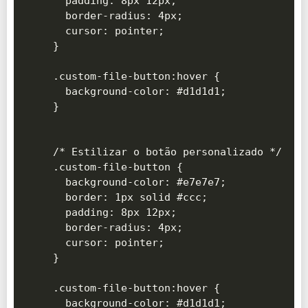
  padding: 8px 12px;

  border-radius: 4px;

  cursor: pointer;

}

.custom-file-button:hover {

  background-color: #d1d1d1;

}

/* Estilizar o botão personalizado */

.custom-file-button {

  background-color: #e7e7e7;

  border: 1px solid #ccc;

  padding: 8px 12px;

  border-radius: 4px;

  cursor: pointer;

}

.custom-file-button:hover {

  background-color: #d1d1d1;
