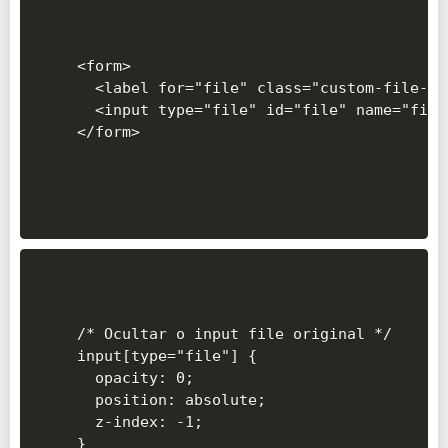
<form>

  <label for="file" class="custom-file-bu
  <input type="file" id="file" name="file"
</form>
/* Ocultar o input file original */

input[type="file"] {

  opacity: 0;

  position: absolute;

  z-index: -1;
