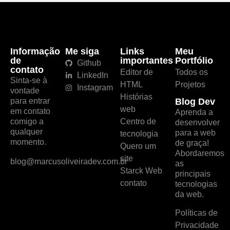
Informação
Me siga
Links
Meu
de
importantes
Portfólio
Github
contato
Editor de
Todos os
LinkedIn
Sinta-se à
HTML
Projetos
Instagram
vontade
Histórias
para entrar
Blog Dev
web
em contato
Aprenda a
comigo a
Centro de
desenvolver
qualquer
para a web
tecnologia
momento.
de graça!
Quero um
Abordaremos
site
blog@marcusoliveiradev.com.br
as
Starck Web
principais
contato
tecnologias
da web.
Políticas de
Privacidade