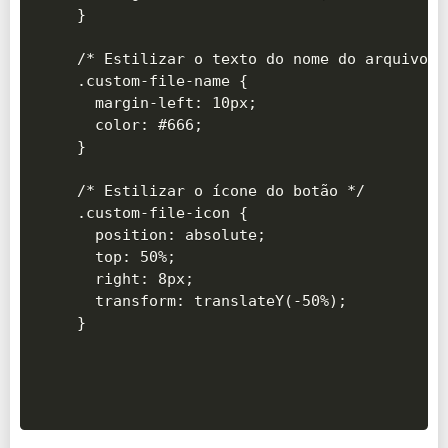
}

/* Estilizar o texto do nome do arquivo */
.custom-file-name {

  margin-left: 10px;

  color: #666;

}

/* Estilizar o ícone do botão */

.custom-file-icon {

  position: absolute;

  top: 50%;

  right: 8px;

  transform: translateY(-50%);
