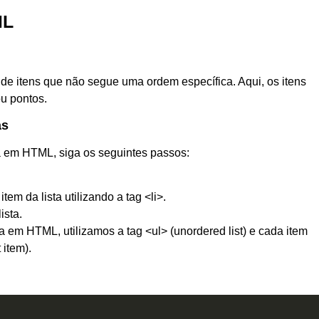
ML
de itens que não segue uma ordem específica. Aqui, os itens
ou pontos.
as
a em HTML, siga os seguintes passos:
tem da lista utilizando a tag <li>.
ista.
a em HTML, utilizamos a tag <ul> (unordered list) e cada item
 item).