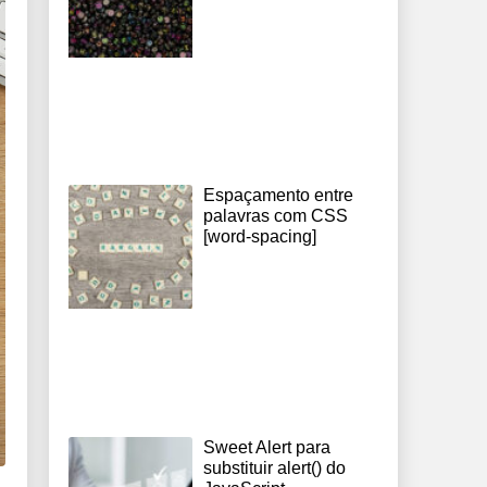
Espaçamento entre
palavras com CSS
[word-spacing]
Sweet Alert para
substituir alert() do