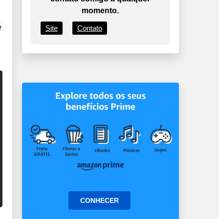
momento.
é
Site
Contato
CONHECER