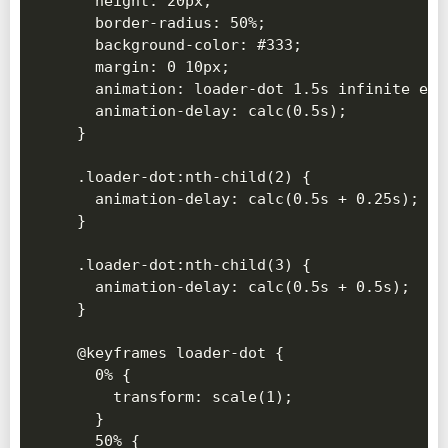
  height: 20px;

  border-radius: 50%;

  background-color: #333;

  margin: 0 10px;

  animation: loader-dot 1.5s infinite ease
  animation-delay: calc(0.5s);

}

.loader-dot:nth-child(2) {

  animation-delay: calc(0.5s + 0.25s);

}

.loader-dot:nth-child(3) {

  animation-delay: calc(0.5s + 0.5s);

}

@keyframes loader-dot {

  0% {

    transform: scale(1);

  }

  50% {
