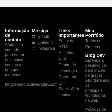
Informação
Me siga
Links
Meu
de
importantes
Portfólio
Github
contato
Editor de
Todos os
LinkedIn
Sinta-se à
HTML
Projetos
Instagram
vontade
Histórias
para entrar
Blog Dev
web
em contato
Aprenda a
comigo a
Centro de
desenvolver
qualquer
para a web
tecnologia
momento.
de graça!
Quero um
Abordaremos
site
blog@marcusoliveiradev.com.br
as
Starck Web
principais
contato
tecnologias
da web.
Políticas de