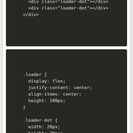
  <div class="loader-dot"></div>

  <div class="loader-dot"></div>

.loader {

  display: flex;

  justify-content: center;

  align-items: center;

  height: 100px;

}

.loader-dot {

  width: 20px;
