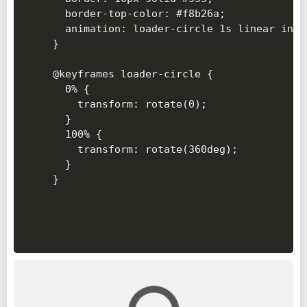
  border-top-color: #f8b26a;

  animation: loader-circle 1s linear infin
}

@keyframes loader-circle {

  0% {

    transform: rotate(0);

  }

  100% {

    transform: rotate(360deg);

  }
