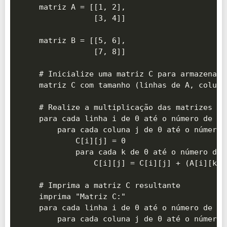
matriz A = [[1, 2],

            [3, 4]]

matriz B = [[5, 6],

            [7, 8]]

# Inicialize uma matriz C para armazenar o
matriz C com tamanho (linhas de A, colunas
# Realize a multiplicação das matrizes A e
para cada linha i de 0 até o número de li
    para cada coluna j de 0 até o número 
        C[i][j] = 0

        para cada k de 0 até o número de 
            C[i][j] = C[i][j] + (A[i][k] *
# Imprima a matriz C resultante

imprima "Matriz C:"

para cada linha i de 0 até o número de li
    para cada coluna j de 0 até o número 