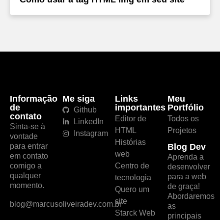
Informação
Me siga
Links
Meu
de
importantes
Portfólio
Github
contato
Editor de
Todos os
LinkedIn
Sinta-se à
HTML
Projetos
Instagram
vontade
Histórias
para entrar
Blog Dev
web
em contato
Aprenda a
comigo a
Centro de
desenvolver
qualquer
para a web
tecnologia
momento.
de graça!
Quero um
Abordaremos
site
blog@marcusoliveiradev.com.br
as
Starck Web
principais